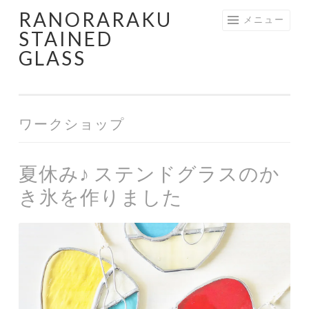
RANORARAKU
コ
メニュー
STAINED
ン
GLASS
テ
ン
ツ
へ
ワークショップ
ス
キ
ッ
夏休み♪ ステンドグラスのか
プ
き氷を作りました