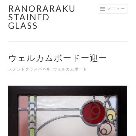
RANORARAKU
コ
メニュー
STAINED
ン
GLASS
テ
ン
ツ
へ
ウェルカムボードー迎ー
ス
キ
ステンドグラスパネル
,
ウェルカムボード
ッ
プ