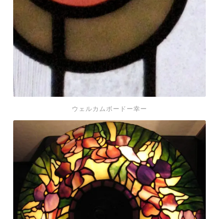
ド
ー
幸
ー
ウェルカムボードー幸ー
テ
ィ
フ
ァ
ニ
ー
ラ
ン