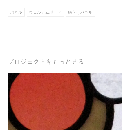
パネル
ウェルカムボード
絵付けパネル
プロジェクトをもっと見る
ウ
ェ
ル
カ
ム
ボ
ー