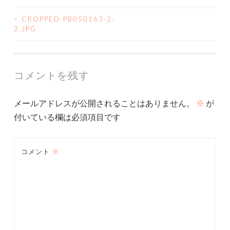
<
CROPPED-PB050163-2-
投
2.JPG
稿
ナ
コメントを残す
ビ
メールアドレスが公開されることはありません。
※
が
ゲ
付いている欄は必須項目です
ー
シ
コメント
※
ョ
ン