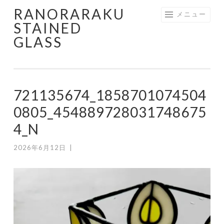
RANORARAKU
コ
メニュー
STAINED
ン
GLASS
テ
ン
ツ
へ
721135674_1858701074504
ス
キ
0805_454889728031748675
ッ
4_N
プ
2026年6月12日
|