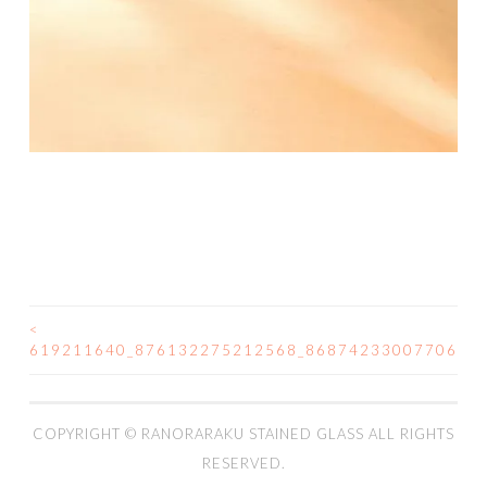
<
投
619211640_876132275212568_8687423300770631
稿
ナ
COPYRIGHT ©
RANORARAKU STAINED GLASS
ALL RIGHTS
RESERVED.
ビ