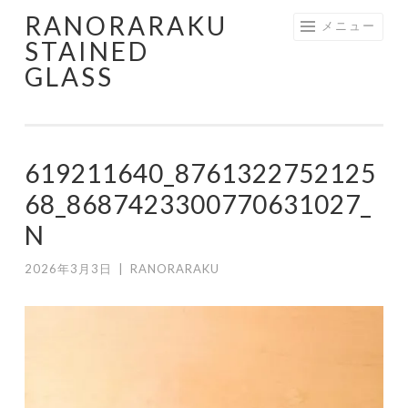
RANORARAKU
コ
メニュー
STAINED
ン
GLASS
テ
ン
ツ
へ
619211640_8761322752125
ス
キ
68_8687423300770631027_
ッ
N
プ
2026年3月3日
|
RANORARAKU