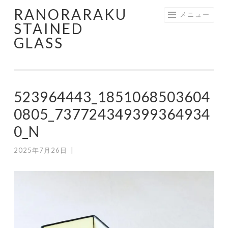
RANORARAKU
コ
メニュー
STAINED
ン
GLASS
テ
ン
ツ
へ
523964443_1851068503604
ス
キ
0805_737724349399364934
ッ
0_N
プ
2025年7月26日
|