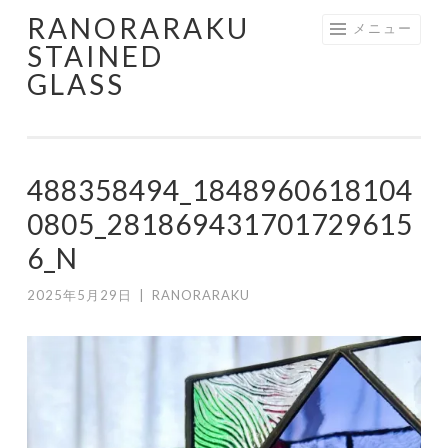
RANORARAKU
コ
メニュー
STAINED
ン
GLASS
テ
ン
ツ
へ
488358494_1848960618104
ス
キ
0805_281869431701729615
ッ
6_N
プ
2025年5月29日
|
RANORARAKU